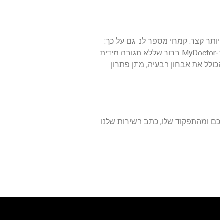
תר קצר. קמחי מספר לנו גם על כך:
"ידוע שבעיות רפואיות שאינן מקבלות מענה הולם או מידי הן בעיות שהולכות ומעמיקות יותר ויותר עם הזמן. לנו ב-MyDoctor ברור שללא תגובה מידית
כולל את אבחון הבעיה, מתן פתרון
ם ומהתפקוד שלו, כתב השירות שלנו